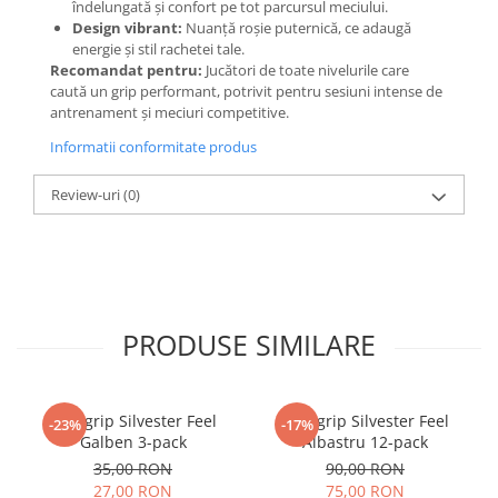
îndelungată și confort pe tot parcursul meciului.
Design vibrant:
Nuanță roșie puternică, ce adaugă
energie și stil rachetei tale.
Recomandat pentru:
Jucători de toate nivelurile care
caută un grip performant, potrivit pentru sesiuni intense de
antrenament și meciuri competitive.
Informatii conformitate produs
Review-uri
(0)
PRODUSE SIMILARE
Overgrip Silvester Feel
Overgrip Silvester Feel
-23%
-17%
Galben 3-pack
Albastru 12-pack
35,00 RON
90,00 RON
27,00 RON
75,00 RON