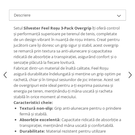
Descriere
Setul
Silvester Feel Roșu 3-Pack Overgrip
îți oferă control
și performanță superioare pe terenul de tenis, completate
de un design vibrant în nuanță de roșu intens. Creat pentru
jucătorii care își doresc un grip sigur și stabil, acest overgrip
se remarcă prin textura sa anti-alunecare și capacitatea
ridicată de absorbție a transpirației, asigurând confort și o
senzație plăcută la fiecare lovitură.
Fabricat dintr-un material de înaltă calitate, Feel Roșu
asigură durabilitate îndelungată și menține un grip optim pe
rachetă, chiar și în timpul sesiunilor de joc intense. Acest set
de overgripuri este ideal pentru a-ți exprima pasiunea și
energia pe teren, menținându-ți mâna uscată și racheta
stabilă în orice moment al meciului.
Caracteristici cheie:
Textură non-slip:
Grip anti-alunecare pentru o prindere
fermă și stabilă.
Absorbție excelentă:
Capacitate ridicată de absorbție a
transpirației, menținând mâna uscată și confortabilă.
Durabilitate:
Material rezistent pentru utilizare