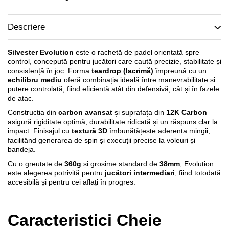
Descriere
Silvester Evolution
este o rachetă de padel orientată spre
control, concepută pentru jucători care caută precizie, stabilitate și
consistență în joc. Forma
teardrop (lacrimă)
împreună cu un
echilibru mediu
oferă combinația ideală între manevrabilitate și
putere controlată, fiind eficientă atât din defensivă, cât și în fazele
de atac.
Construcția din
carbon avansat
și suprafața din
12K Carbon
asigură rigiditate optimă, durabilitate ridicată și un răspuns clar la
impact. Finisajul cu
textură 3D
îmbunătățește aderența mingii,
facilitând generarea de spin și execuții precise la voleuri și
bandeja.
Cu o greutate de
360g
și grosime standard de
38mm
, Evolution
este alegerea potrivită pentru
jucători intermediari
, fiind totodată
accesibilă și pentru cei aflați în progres.
Caracteristici Cheie