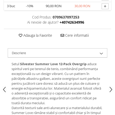
+
3
buc
-10%
90,00 RON
30,00 RON
Cod Produs:
0709637097253
Ai nevoie de ajutor?
+40742634996
Adauga la Favorite
Cere informatii
Descriere
Setul
Silvester Summer Love 12-Pack Overgrip
aduce
spiritul verii pe terenul de tenis, combinând performanța
excepțională cu un design vibrant. Cu un pattern în
pătrățele albastru-galben, aceste overgripuri sunt perfecte
pentru jucătorii care doresc să aducă un plus de culoare și
energie echipamentului lor. Materialul avansat folosit oferă
o aderență excepțională și o capacitate excelentă de
absorbție a transpirației, asigurând un confort ridicat pe
toată durata meciului.
Datorită texturii sale anti-alunecare și a materialului durabil,
Summer Love rămâne stabil și confortabil chiar și în timpul