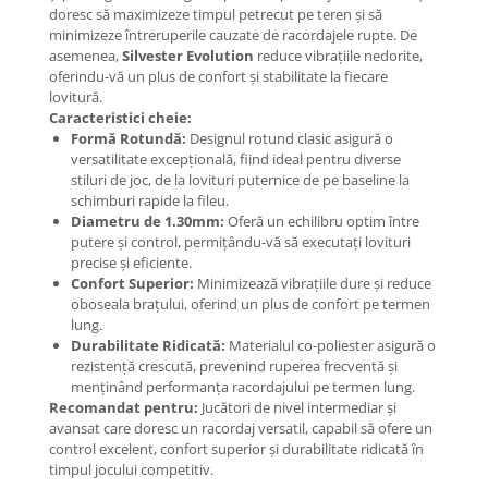
doresc să maximizeze timpul petrecut pe teren și să
minimizeze întreruperile cauzate de racordajele rupte. De
asemenea,
Silvester Evolution
reduce vibrațiile nedorite,
oferindu-vă un plus de confort și stabilitate la fiecare
lovitură.
Caracteristici cheie:
Formă Rotundă:
Designul rotund clasic asigură o
versatilitate excepțională, fiind ideal pentru diverse
stiluri de joc, de la lovituri puternice de pe baseline la
schimburi rapide la fileu.
Diametru de 1.30mm:
Oferă un echilibru optim între
putere și control, permițându-vă să executați lovituri
precise și eficiente.
Confort Superior:
Minimizează vibrațiile dure și reduce
oboseala brațului, oferind un plus de confort pe termen
lung.
Durabilitate Ridicată:
Materialul co-poliester asigură o
rezistență crescută, prevenind ruperea frecventă și
menținând performanța racordajului pe termen lung.
Recomandat pentru:
Jucători de nivel intermediar și
avansat care doresc un racordaj versatil, capabil să ofere un
control excelent, confort superior și durabilitate ridicată în
timpul jocului competitiv.