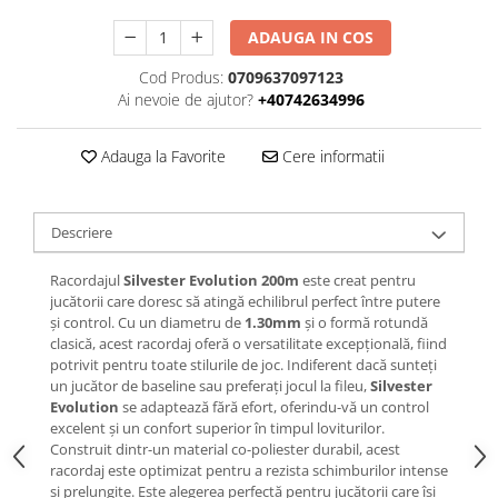
ADAUGA IN COS
Cod Produs:
0709637097123
Ai nevoie de ajutor?
+40742634996
Adauga la Favorite
Cere informatii
Descriere
Racordajul
Silvester Evolution 200m
este creat pentru
jucătorii care doresc să atingă echilibrul perfect între putere
și control. Cu un diametru de
1.30mm
și o formă rotundă
clasică, acest racordaj oferă o versatilitate excepțională, fiind
potrivit pentru toate stilurile de joc. Indiferent dacă sunteți
un jucător de baseline sau preferați jocul la fileu,
Silvester
Evolution
se adaptează fără efort, oferindu-vă un control
excelent și un confort superior în timpul loviturilor.
Construit dintr-un material co-poliester durabil, acest
racordaj este optimizat pentru a rezista schimburilor intense
și prelungite. Este alegerea perfectă pentru jucătorii care își