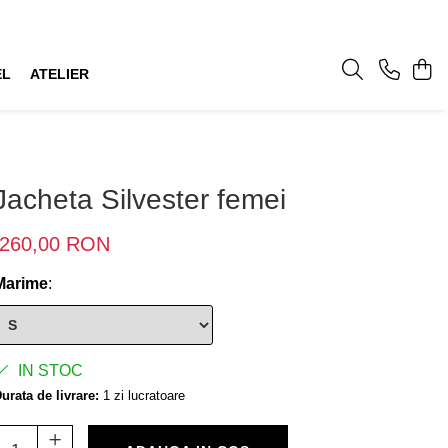
EL
ATELIER
Jacheta Silvester femei
260,00 RON
Marime
:
IN STOC
urata de livrare:
1 zi lucratoare