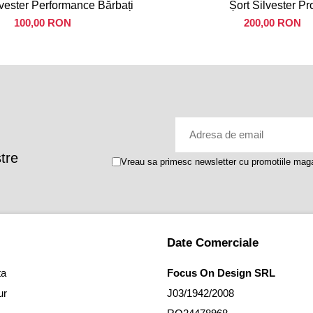
lvester Performance Bărbați
Șort Silvester Pr
100,00 RON
200,00 RON
stre
Vreau sa primesc newsletter cu promotiile maga
Date Comerciale
ta
Focus On Design SRL
ur
J03/1942/2008