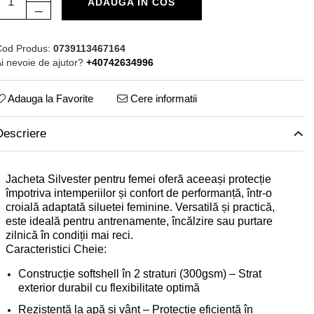
ADAUGA IN COS
od Produs:
0739113467164
i nevoie de ajutor?
+40742634996
Adauga la Favorite
Cere informatii
Descriere
Jacheta Silvester pentru femei oferă aceeași protecție
împotriva intemperiilor și confort de performanță, într-o
croială adaptată siluetei feminine. Versatilă și practică,
este ideală pentru antrenamente, încălzire sau purtare
zilnică în condiții mai reci.
Caracteristici Cheie:
Construcție softshell în 2 straturi (300gsm) – Strat
exterior durabil cu flexibilitate optimă
Rezistentă la apă și vânt – Protecție eficientă în