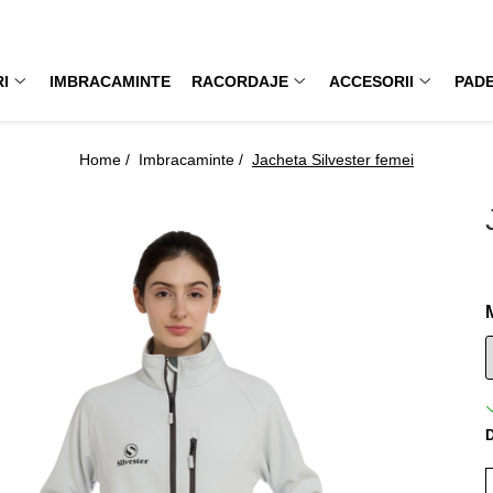
I
IMBRACAMINTE
RACORDAJE
ACCESORII
PAD
Home /
Imbracaminte /
Jacheta Silvester femei
D