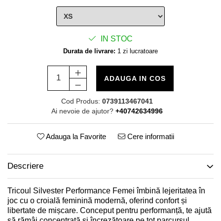
IN STOC
Durata de livrare:
1 zi lucratoare
ADAUGA IN COS
Cod Produs:
0739113467041
Ai nevoie de ajutor?
+40742634996
Adauga la Favorite
Cere informatii
Descriere
Tricoul Silvester Performance Femei îmbină lejeritatea în
joc cu o croială feminină modernă, oferind confort și
libertate de mișcare. Conceput pentru performanță, te ajută
să rămâi concentrată și încrezătoare pe tot parcursul