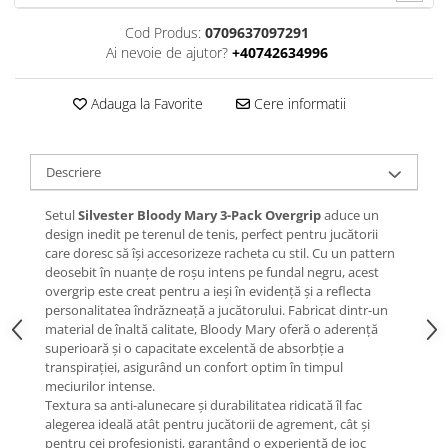
Cod Produs:
0709637097291
Ai nevoie de ajutor?
+40742634996
Adauga la Favorite
Cere informatii
Descriere
Setul
Silvester Bloody Mary 3-Pack Overgrip
aduce un
design inedit pe terenul de tenis, perfect pentru jucătorii
care doresc să își accesorizeze racheta cu stil. Cu un pattern
deosebit în nuanțe de roșu intens pe fundal negru, acest
overgrip este creat pentru a ieși în evidență și a reflecta
personalitatea îndrăzneață a jucătorului. Fabricat dintr-un
material de înaltă calitate, Bloody Mary oferă o aderență
superioară și o capacitate excelentă de absorbție a
transpirației, asigurând un confort optim în timpul
meciurilor intense.
Textura sa anti-alunecare și durabilitatea ridicată îl fac
alegerea ideală atât pentru jucătorii de agrement, cât și
pentru cei profesioniști, garantând o experiență de joc