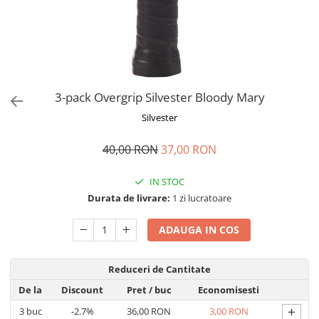
3-pack Overgrip Silvester Bloody Mary
Silvester
40,00 RON
37,00 RON
IN STOC
Durata de livrare:
1 zi lucratoare
ADAUGA IN COS
Reduceri de Cantitate
De la
Discount
Pret
/ buc
Economisesti
+
3
buc
-2.7%
36,00 RON
3,00 RON