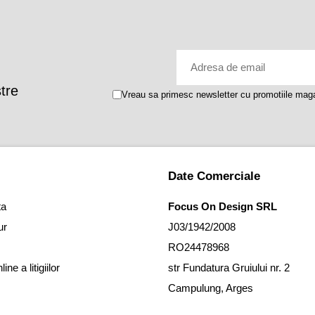
stre
Vreau sa primesc newsletter cu promotiile maga
Date Comerciale
ta
Focus On Design SRL
ur
J03/1942/2008
RO24478968
ne a litigiilor
str Fundatura Gruiului nr. 2
Campulung, Arges