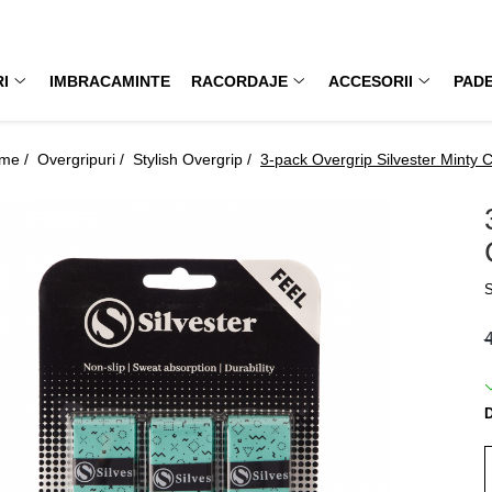
I
IMBRACAMINTE
RACORDAJE
ACCESORII
PAD
me /
Overgripuri /
Stylish Overgrip /
3-pack Overgrip Silvester Minty 
S
D