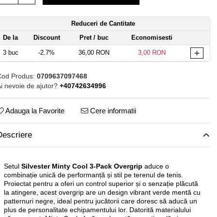
Reduceri de Cantitate
De la
Discount
Pret
/ buc
Economisesti
+
3
buc
-2.7%
36,00 RON
3,00 RON
od Produs:
0709637097468
i nevoie de ajutor?
+40742634996
Adauga la Favorite
Cere informatii
Descriere
Setul
Silvester Minty Cool 3-Pack Overgrip
aduce o
combinație unică de performanță și stil pe terenul de tenis.
Proiectat pentru a oferi un control superior și o senzație plăcută
la atingere, acest overgrip are un design vibrant verde mentă cu
patternuri negre, ideal pentru jucătorii care doresc să aducă un
plus de personalitate echipamentului lor. Datorită materialului