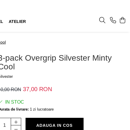
EL
ATELIER
Cool
3-pack Overgrip Silvester Minty
Cool
ilvester
37,00 RON
40,00 RON
IN STOC
urata de livrare:
1 zi lucratoare
ADAUGA IN COS