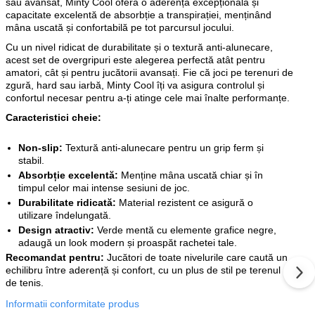
său avansat, Minty Cool oferă o aderență excepțională și
capacitate excelentă de absorbție a transpirației, menținând
mâna uscată și confortabilă pe tot parcursul jocului.
Cu un nivel ridicat de durabilitate și o textură anti-alunecare,
acest set de overgripuri este alegerea perfectă atât pentru
amatori, cât și pentru jucătorii avansați. Fie că joci pe terenuri de
zgură, hard sau iarbă, Minty Cool îți va asigura controlul și
confortul necesar pentru a-ți atinge cele mai înalte performanțe.
Caracteristici cheie:
Non-slip:
Textură anti-alunecare pentru un grip ferm și
stabil.
Absorbție excelentă:
Menține mâna uscată chiar și în
timpul celor mai intense sesiuni de joc.
Durabilitate ridicată:
Material rezistent ce asigură o
utilizare îndelungată.
Design atractiv:
Verde mentă cu elemente grafice negre,
adaugă un look modern și proaspăt rachetei tale.
Recomandat pentru:
Jucători de toate nivelurile care caută un
echilibru între aderență și confort, cu un plus de stil pe terenul
de tenis.
Informatii conformitate produs