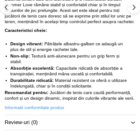
Summer Love rămâne stabil și confortabil chiar și în timpul
sesiunilor de joc prelungite. Acest set este ideal pentru toți
jucătorii de tenis care doresc să se exprime prin stilul lor unic pe
teren, menținând în același timp controlul perfect asupra rachetei.
Caracteristici cheie:
Design vibrant:
Pătrățele albastru-galben ce adaugă un
plus de stil și energie rachetei tale.
Non-slip:
Textură anti-alunecare pentru un grip ferm și
stabil.
Absorbție excelentă:
Capacitate ridicată de absorbție a
transpirației, menținând mâna uscată și confortabilă.
Durabilitate ridicată:
Material rezistent ce oferă o utilizare
îndelungată, chiar și în condiții solicitante.
Recomandat pentru:
Jucători de tenis care caută performanță,
confort și un design dinamic, inspirat din culorile vibrante ale verii.
Informatii conformitate produs
Review-uri
(0)