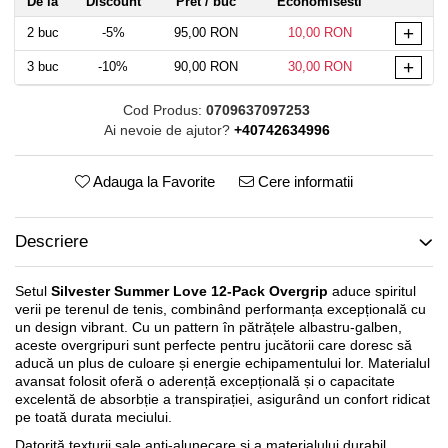
De la
Discount
Pret
/ buc
Economisesti
+
2
buc
-5%
95,00 RON
10,00 RON
+
3
buc
-10%
90,00 RON
30,00 RON
Cod Produs:
0709637097253
Ai nevoie de ajutor?
+40742634996
Adauga la Favorite
Cere informatii
Descriere
Setul
Silvester Summer Love 12-Pack Overgrip
aduce spiritul
verii pe terenul de tenis, combinând performanța excepțională cu
un design vibrant. Cu un pattern în pătrățele albastru-galben,
aceste overgripuri sunt perfecte pentru jucătorii care doresc să
aducă un plus de culoare și energie echipamentului lor. Materialul
avansat folosit oferă o aderență excepțională și o capacitate
excelentă de absorbție a transpirației, asigurând un confort ridicat
pe toată durata meciului.
Datorită texturii sale anti-alunecare și a materialului durabil,