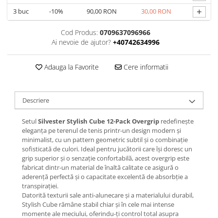
+
3
buc
-10%
90,00 RON
30,00 RON
Cod Produs:
0709637096966
Ai nevoie de ajutor?
+40742634996
Adauga la Favorite
Cere informatii
Descriere
Setul
Silvester Stylish Cube 12-Pack Overgrip
redefinește
eleganța pe terenul de tenis printr-un design modern și
minimalist, cu un pattern geometric subtil și o combinație
sofisticată de culori. Ideal pentru jucătorii care își doresc un
grip superior și o senzație confortabilă, acest overgrip este
fabricat dintr-un material de înaltă calitate ce asigură o
aderență perfectă și o capacitate excelentă de absorbție a
transpirației.
Datorită texturii sale anti-alunecare și a materialului durabil,
Stylish Cube rămâne stabil chiar și în cele mai intense
momente ale meciului, oferindu-ți control total asupra