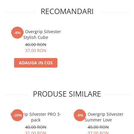
RECOMANDARI
3-pack Overgrip Silvester
-8%
Stylish Cube
40,00 RON
37,00 RON
ADAUGA IN COS
PRODUSE SIMILARE
Overgrip Silvester PRO 3-
3-pack Overgrip Silvester
-20%
-8%
pack
Summer Love
40,00 RON
40,00 RON
32,00 RON
37,00 RON