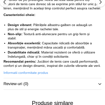
jucătorii de tenis care doresc să se exprime prin stilul lor unic pe
teren, menținând în același timp controlul perfect asupra rachetei.
Caracteristici cheie:
Design vibrant:
Pătrățele albastru-galben ce adaugă un
plus de stil și energie rachetei tale.
Non-slip:
Textură anti-alunecare pentru un grip ferm și
stabil.
Absorbție excelentă:
Capacitate ridicată de absorbție a
transpirației, menținând mâna uscată și confortabilă.
Durabilitate ridicată:
Material rezistent ce oferă o utilizare
îndelungată, chiar și în condiții solicitante.
Recomandat pentru:
Jucători de tenis care caută performanță,
confort și un design dinamic, inspirat din culorile vibrante ale verii.
Informatii conformitate produs
Review-uri
(0)
Produse similare