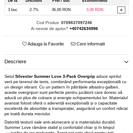
De la
Discount
Pret
/ buc
Economisesti
+
3
buc
-2.7%
36,00 RON
3,00 RON
Cod Produs:
0709637097246
Ai nevoie de ajutor?
+40742634996
Adauga la Favorite
Cere informatii
Descriere
Setul
Silvester Summer Love 3-Pack Overgrip
aduce spiritul
verii pe terenul de tenis, combinând performanța excepțională cu
un design vibrant. Cu un pattern în pătrățele albastru-galben,
aceste overgripuri sunt perfecte pentru jucătorii care doresc să
aducă un plus de culoare și energie echipamentului lor. Materialul
avansat folosit oferă o aderență excepțională și o capacitate
excelentă de absorbție a transpirației, asigurând un confort ridicat
pe toată durata meciului.
Datorită texturii sale anti-alunecare și a materialului durabil,
Summer Love rămâne stabil și confortabil chiar și în timpul
sesiunilor de joc prelungite. Acest set este ideal pentru toți