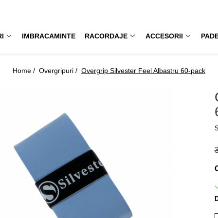
I
IMBRACAMINTE
RACORDAJE
ACCESORII
PAD
Home /
Overgripuri /
Overgrip Silvester Feel Albastru 60-pack
S
D