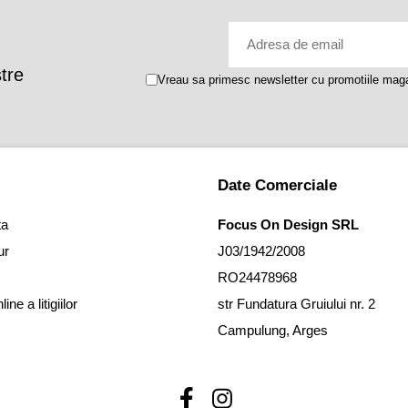
stre
Vreau sa primesc newsletter cu promotiile maga
Date Comerciale
ta
Focus On Design SRL
ur
J03/1942/2008
RO24478968
ne a litigiilor
str Fundatura Gruiului nr. 2
Campulung, Arges