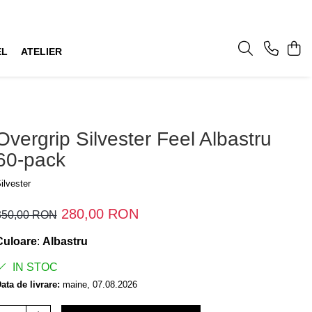
EL
ATELIER
Overgrip Silvester Feel Albastru
60-pack
ilvester
280,00 RON
350,00 RON
Culoare
:
Albastru
IN STOC
ata de livrare:
maine, 07.08.2026