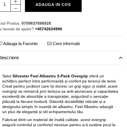
ADAUGA IN COS
od Produs:
0709637096928
i nevoie de ajutor?
+40742634996
Adauga la Favorite
Cere informatii
Descriere
Setul
Silvester Feel Albastru 3-Pack Overgrip
oferă un
echilibru perfect între performanță și confort pe terenul de tenis.
Creat pentru jucătorii care își doresc un grip sigur și stabil, acest
overgrip se remarcă prin textura sa anti-alunecare și capacitatea
excelentă de absorbție a transpirației, asigurând o senzație
plăcută la fiecare lovitură. Datorită durabilității ridicate și a
designului simplu în nuanță de albastru, Feel Albastru adaugă
un plus de eleganță și stil echipamentului tău.
Fabricat dintr-un material de înaltă calitate, acest overgrip
asigură controlul și confortul necesar pentru a-ți susține jocul la