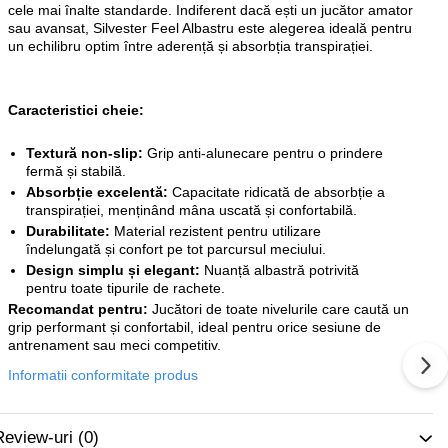
cele mai înalte standarde. Indiferent dacă ești un jucător amator
sau avansat, Silvester Feel Albastru este alegerea ideală pentru
un echilibru optim între aderență și absorbția transpirației.
Caracteristici cheie:
Textură non-slip:
Grip anti-alunecare pentru o prindere
fermă și stabilă.
Absorbție excelentă:
Capacitate ridicată de absorbție a
transpirației, menținând mâna uscată și confortabilă.
Durabilitate:
Material rezistent pentru utilizare
îndelungată și confort pe tot parcursul meciului.
Design simplu și elegant:
Nuanță albastră potrivită
pentru toate tipurile de rachete.
Recomandat pentru:
Jucători de toate nivelurile care caută un
grip performant și confortabil, ideal pentru orice sesiune de
antrenament sau meci competitiv.
Informatii conformitate produs
Review-uri
(0)