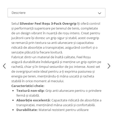
Descriere
Setul
Silvester Feel Roșu 3-Pack Overgrip
îți oferă control
și performanță superioare pe terenul de tenis, completate
de un design vibrant în nuanță de roșu intens. Creat pentru
jucătorii care își doresc un grip sigur și stabil, acest overgrip
se remarcă prin textura sa anti-alunecare și capacitatea
ridicată de absorbție a transpirației, asigurând confort și o
senzație plăcută la fiecare lovitură.
Fabricat dintr-un material de înaltă calitate, Feel Roșu
asigură durabilitate îndelungată și menține un grip optim pe
rachetă, chiar și în timpul sesiunilor de joc intense. Acest set
de overgripuri este ideal pentru a-ți exprima pasiunea și
energia pe teren, menținându-ți mâna uscată și racheta
stabilă în orice moment al meciului.
Caracteristici cheie:
Textură non-slip:
Grip anti-alunecare pentru o prindere
fermă și stabilă.
Absorbție excelentă:
Capacitate ridicată de absorbție a
transpirației, menținând mâna uscată și confortabilă.
Durabilitate:
Material rezistent pentru utilizare