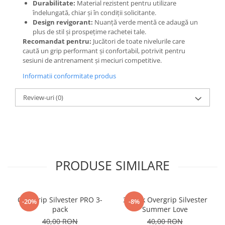
Durabilitate:
Material rezistent pentru utilizare
îndelungată, chiar și în condiții solicitante.
Design revigorant:
Nuanță verde mentă ce adaugă un
plus de stil și prospețime rachetei tale.
Recomandat pentru:
Jucători de toate nivelurile care
caută un grip performant și confortabil, potrivit pentru
sesiuni de antrenament și meciuri competitive.
Informatii conformitate produs
Review-uri
(0)
PRODUSE SIMILARE
Overgrip Silvester PRO 3-
3-pack Overgrip Silvester
-20%
-8%
pack
Summer Love
40,00 RON
40,00 RON