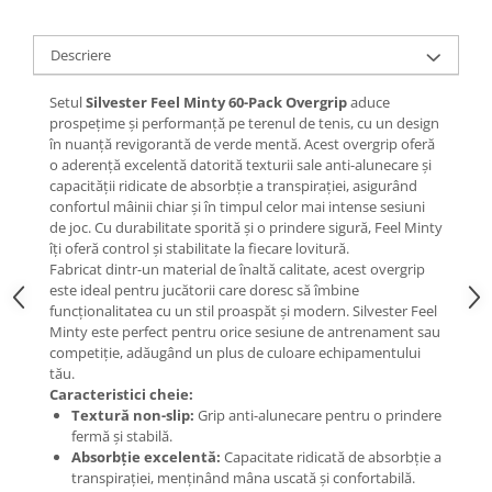
Descriere
Setul
Silvester Feel Minty 60-Pack Overgrip
aduce
prospețime și performanță pe terenul de tenis, cu un design
în nuanță revigorantă de verde mentă. Acest overgrip oferă
o aderență excelentă datorită texturii sale anti-alunecare și
capacității ridicate de absorbție a transpirației, asigurând
confortul mâinii chiar și în timpul celor mai intense sesiuni
de joc. Cu durabilitate sporită și o prindere sigură, Feel Minty
îți oferă control și stabilitate la fiecare lovitură.
Fabricat dintr-un material de înaltă calitate, acest overgrip
este ideal pentru jucătorii care doresc să îmbine
funcționalitatea cu un stil proaspăt și modern. Silvester Feel
Minty este perfect pentru orice sesiune de antrenament sau
competiție, adăugând un plus de culoare echipamentului
tău.
Caracteristici cheie:
Textură non-slip:
Grip anti-alunecare pentru o prindere
fermă și stabilă.
Absorbție excelentă:
Capacitate ridicată de absorbție a
transpirației, menținând mâna uscată și confortabilă.