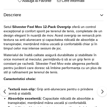
Adauga la Favorite
Cere informatii
Descriere
Setul
Silvester Feel Mov 12-Pack Overgrip
oferă un control
excepțional și confort sporit pe terenul de tenis, completate de un
design elegant în nuanță de mov. Acest overgrip se remarcă prin
textura sa anti-alunecare și capacitatea ridicată de absorbție a
transpirației, menținând mâna uscată și confortabilă chiar și în
timpul celor mai intense sesiuni de joc.
Materialul de înaltă calitate asigură durabilitate și stabilitate în
orice moment al meciului, permițându-ți să ai un grip ferm și
constant pe rachetă. Silvester Feel Mov este alegerea perfectă
pentru jucătorii care doresc să îmbine performanța cu un plus de
stil și rafinament pe terenul de tenis.
Caracteristici cheie:
Textură non-slip:
Grip anti-alunecare pentru o prindere
fermă și stabilă.
Absorbție excelentă:
Capacitate ridicată de absorbție a
transpirației, menținând mâna uscată și confortabilă.