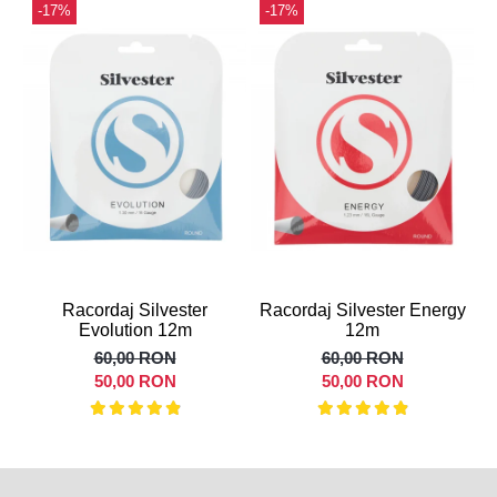
-17%
-17%
Racordaj Silvester
Racordaj Silvester Energy
R
Evolution 12m
12m
60,00 RON
60,00 RON
50,00 RON
50,00 RON