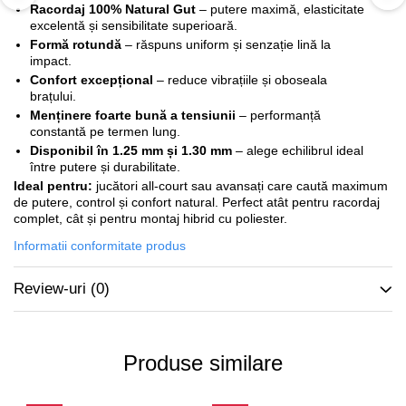
Racordaj 100% Natural Gut
– putere maximă, elasticitate
excelentă și sensibilitate superioară.
Formă rotundă
– răspuns uniform și senzație lină la
impact.
Confort excepțional
– reduce vibrațiile și oboseala
brațului.
Menținere foarte bună a tensiunii
– performanță
constantă pe termen lung.
Disponibil în 1.25 mm și 1.30 mm
– alege echilibrul ideal
între putere și durabilitate.
Ideal pentru:
jucători all-court sau avansați care caută maximum
de putere, control și confort natural. Perfect atât pentru racordaj
complet, cât și pentru montaj hibrid cu poliester.
Informatii conformitate produs
Review-uri
(0)
Produse similare