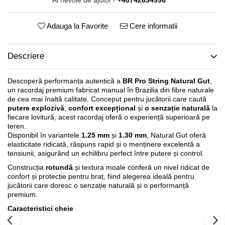
Ai nevoie de ajutor?
+40742634996
Adauga la Favorite
Cere informatii
Descriere
Descoperă performanța autentică a
BR Pro String Natural Gut
,
un racordaj premium fabricat manual în Brazilia din fibre naturale
de cea mai înaltă calitate. Conceput pentru jucătorii care caută
putere explozivă
,
confort excepțional
și
o senzație naturală
la
fiecare lovitură, acest racordaj oferă o experiență superioară pe
teren.
Disponibil în variantele
1.25 mm
și
1.30 mm
, Natural Gut oferă
elasticitate ridicată, răspuns rapid și o menținere excelentă a
tensiunii, asigurând un echilibru perfect între putere și control.
Construcția
rotundă
și textura moale conferă un nivel ridicat de
confort și protecție pentru braț, fiind alegerea ideală pentru
jucătorii care doresc o senzație naturală și o performanță
premium.
Caracteristici cheie