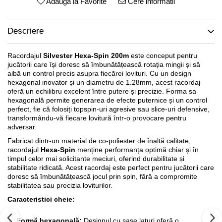
Adauga la Favorite
Cere informatii
Descriere
Racordajul
Silvester Hexa-Spin 200m
este conceput pentru
jucătorii care își doresc să îmbunătățească rotația mingii și să
aibă un control precis asupra fiecărei lovituri. Cu un design
hexagonal inovator și un diametru de 1.28mm, acest racordaj
oferă un echilibru excelent între putere și precizie. Forma sa
hexagonală permite generarea de efecte puternice și un control
perfect, fie că folosiți topspin-uri agresive sau slice-uri defensive,
transformându-vă fiecare lovitură într-o provocare pentru
adversar.
Fabricat dintr-un material de co-poliester de înaltă calitate,
racordajul
Hexa-Spin
menține performanța optimă chiar și în
timpul celor mai solicitante meciuri, oferind durabilitate și
stabilitate ridicată. Acest racordaj este perfect pentru jucătorii care
doresc să îmbunătățească jocul prin spin, fără a compromite
stabilitatea sau precizia loviturilor.
Caracteristici cheie:
Formă hexagonală:
Designul cu șase laturi oferă o