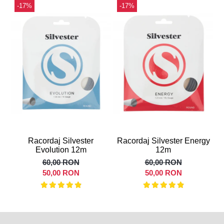
-17%
-17%
Racordaj Silvester
Racordaj Silvester Energy
R
Evolution 12m
12m
60,00 RON
60,00 RON
50,00 RON
50,00 RON