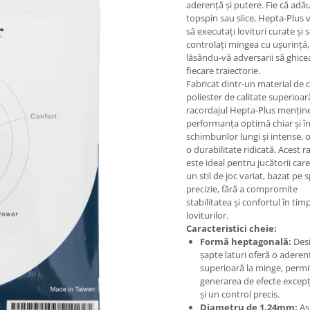
aderență și putere. Fie că adă
topspin sau slice, Hepta-Plus 
să executați lovituri curate și 
controlați mingea cu ușurință,
lăsându-vă adversarii să ghice
fiecare traiectorie.
Fabricat dintr-un material de 
poliester de calitate superioar
racordajul Hepta-Plus mențin
performanța optimă chiar și î
schimburilor lungi și intense, 
o durabilitate ridicată. Acest r
este ideal pentru jucătorii car
un stil de joc variat, bazat pe s
precizie, fără a compromite
stabilitatea și confortul în tim
loviturilor.
Caracteristici cheie:
Formă heptagonală:
Desi
șapte laturi oferă o aderen
superioară la minge, perm
generarea de efecte excep
și un control precis.
Diametru de 1.24mm:
As