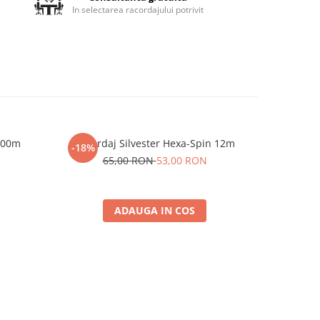
In selectarea racordajului potrivit
 200m
Racordaj Silvester Hexa-Spin 12m
Racorda
-18%
65,00 RON
53,00 RON
ADAUGA IN COS