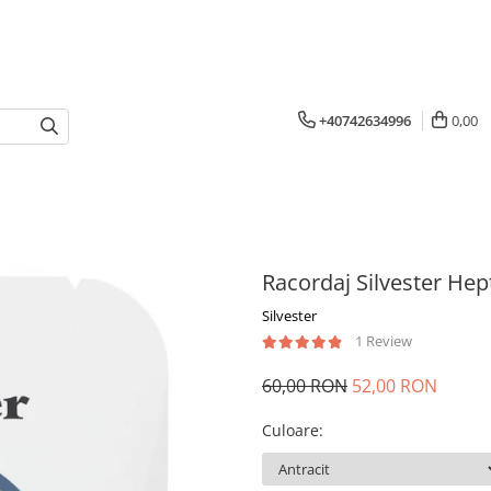
+40742634996
0,00
Racordaj Silvester He
Silvester
1 Review
60,00 RON
52,00 RON
Culoare
: