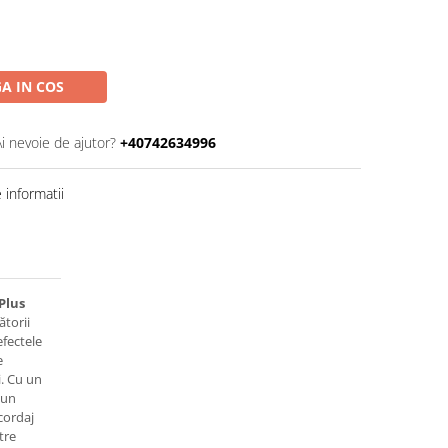
A IN COS
Ai nevoie de ajutor?
+40742634996
informatii
Plus
torii
efectele
e
i. Cu un
 un
cordaj
tre