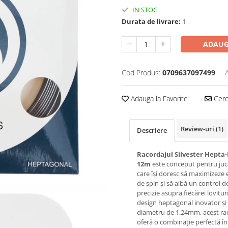
IN STOC
Durata de livrare:
1
ADAUG
Cod Produs:
0709637097499
Adauga la Favorite
Cere 
Review-uri
(1)
Descriere
Racordajul Silvester Hepta-
12m
este conceput pentru jucă
care își doresc să maximizeze 
de spin și să aibă un control d
precizie asupra fiecărei lovitur
design heptagonal inovator și
diametru de 1.24mm, acest ra
oferă o combinație perfectă în