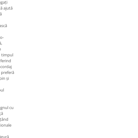
ugați
vă ajută
să
ască
co-
ă,
e
n timpul
oferind
acordaj
e preferă
pin și
pul
gnul cu
ță
ițând
ționale
igură