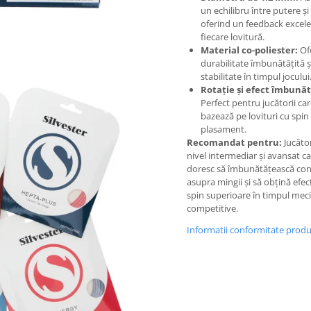
un echilibru între putere și
oferind un feedback excele
fiecare lovitură.
Material co-poliester:
Of
durabilitate îmbunătățită ș
stabilitate în timpul jocului
Rotație și efect îmbunăt
Perfect pentru jucătorii car
bazează pe lovituri cu spin 
plasament.
Recomandat pentru:
Jucător
nivel intermediar și avansat c
doresc să îmbunătățească con
asupra mingii și să obțină efec
spin superioare în timpul meci
competitive.
Informatii conformitate prod