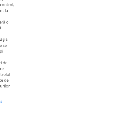
 control,
nt la
eră o
i
.
ățit:
e se
și
i de
are
trolul
te de
urilor
us