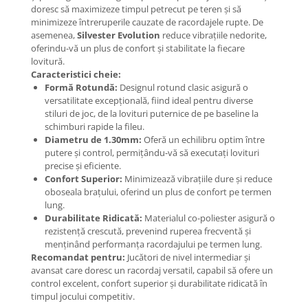
doresc să maximizeze timpul petrecut pe teren și să
minimizeze întreruperile cauzate de racordajele rupte. De
asemenea,
Silvester Evolution
reduce vibrațiile nedorite,
oferindu-vă un plus de confort și stabilitate la fiecare
lovitură.
Caracteristici cheie:
Formă Rotundă:
Designul rotund clasic asigură o
versatilitate excepțională, fiind ideal pentru diverse
stiluri de joc, de la lovituri puternice de pe baseline la
schimburi rapide la fileu.
Diametru de 1.30mm:
Oferă un echilibru optim între
putere și control, permițându-vă să executați lovituri
precise și eficiente.
Confort Superior:
Minimizează vibrațiile dure și reduce
oboseala brațului, oferind un plus de confort pe termen
lung.
Durabilitate Ridicată:
Materialul co-poliester asigură o
rezistență crescută, prevenind ruperea frecventă și
menținând performanța racordajului pe termen lung.
Recomandat pentru:
Jucători de nivel intermediar și
avansat care doresc un racordaj versatil, capabil să ofere un
control excelent, confort superior și durabilitate ridicată în
timpul jocului competitiv.