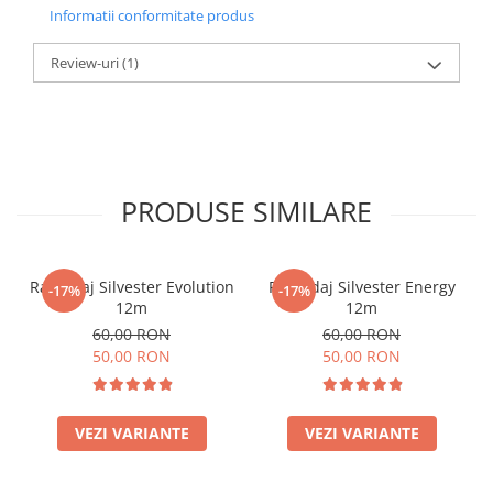
Informatii conformitate produs
Review-uri
(1)
PRODUSE SIMILARE
Racordaj Silvester Evolution
Racordaj Silvester Energy
-17%
-17%
12m
12m
60,00 RON
60,00 RON
50,00 RON
50,00 RON
VEZI VARIANTE
VEZI VARIANTE