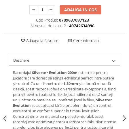
ADAUGA IN COS
Cod Produs:
0709637097123
Ai nevoie de ajutor?
+40742634996
Adauga la Favorite
Cere informatii
Descriere
Racordajul
Silvester Evolution 200m
este creat pentru
jucătorii care doresc să atingă echilibrul perfect între putere
și control. Cu un diametru de
1.30mm
și o formă rotundă
clasică, acest racordaj oferă o versatilitate excepțională, fiind
potrivit pentru toate stilurile de joc. Indiferent dacă sunteți
un jucător de baseline sau preferați jocul la fileu,
Silvester
Evolution
se adaptează fără efort, oferindu-vă un control
excelent și un confort superior în timpul loviturilor.
Construit dintr-un material co-poliester durabil, acest
racordaj este optimizat pentru a rezista schimburilor intense
și prelungite. Este alegerea perfectă pentru jucătorii care își